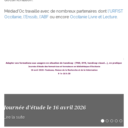
Médiad'Oc travaille avec de nombreux partenaires dont
l'URFIST
Occitanie
,
l'Enssib
,
l'ABF
ou encore
Occitanie Livre et Lecture
.
Journée d'étude le 16 avril 2026
Lire la suite