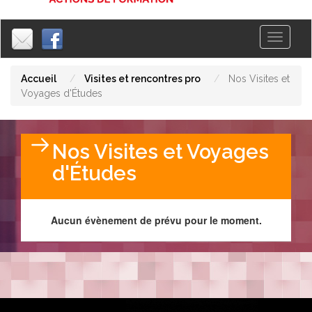
Toggle
|
|
navigati
Accueil
Visites et rencontres pro
Nos Visites et
Voyages d'Études
Nos Visites et Voyages
d'Études
Aucun évènement de prévu pour le moment.